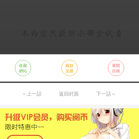
收藏
報錯
展開
網站
反饋
目錄
« 上一話
返回封面
下一話 »