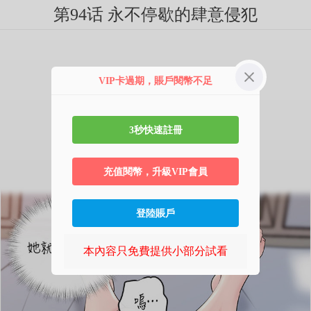
第94话 永不停歇的肆意侵犯
VIP卡過期，賬戶閱幣不足
3秒快速註冊
充值閱幣，升級VIP會員
登陸賬戶
本內容只免費提供小部分試看